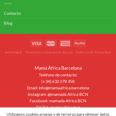
Contacto
Blog
Aviso legal
Términos y condiciones de uso
Políticas de Privacidad
Mamá África Barcelona
Teléfono de contacto:
(+34) 632 278 358
Email:
info@mamaafrica.barcelona
Instagram:
@mamada Africa BCN
Facebook:
mamada Africa BCN
TikTok:
mamá.africa.bcn
Página web:
www.mamaafrica.barcelona
Utilizamos cookies propias y de terceros para obtener datos