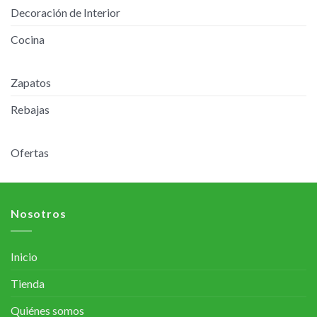
Decoración de Interior
opciones
se
Cocina
pueden
elegir
en
Zapatos
la
página
Rebajas
de
producto
Ofertas
Nosotros
Inicio
Tienda
Quiénes somos