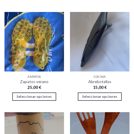
ZAPATOS
COCINA
Zapatos verano
Abrebotellas
25,00
€
15,00
€
Seleccionar opciones
Seleccionar opciones
Este
Este
producto
producto
tiene
tiene
múltiples
múltiples
variantes.
variantes.