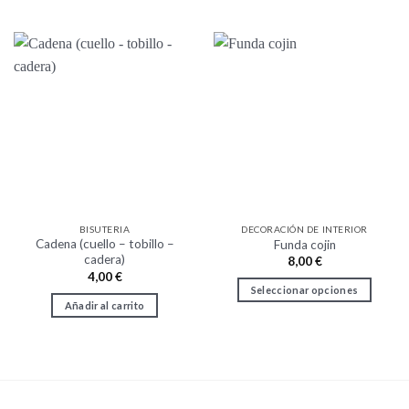
Este
producto
tiene
múltiples
variantes.
Las
opciones
se
pueden
elegir
en
la
BISUTERIA
DECORACIÓN DE INTERIOR
página
Cadena (cuello – tobillo –
Funda cojin
de
cadera)
8,00
€
producto
4,00
€
Seleccionar opciones
Añadir al carrito
Este
producto
tiene
múltiples
variantes.
Las