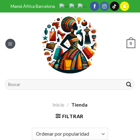
Skip
Mamá África Barcelona
to
content
0
Buscar
por:
Inicio
/
Tienda
FILTRAR