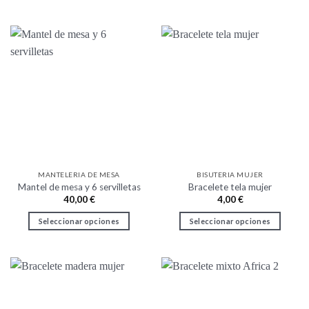
Este
producto
tiene
múltiples
variantes.
Las
opciones
se
pueden
elegir
en
la
MANTELERIA DE MESA
BISUTERIA MUJER
página
Mantel de mesa y 6 servilletas
Bracelete tela mujer
de
40,00
€
4,00
€
producto
Seleccionar opciones
Seleccionar opciones
Este
Este
producto
producto
tiene
tiene
múltiples
múltiples
variantes.
variantes.