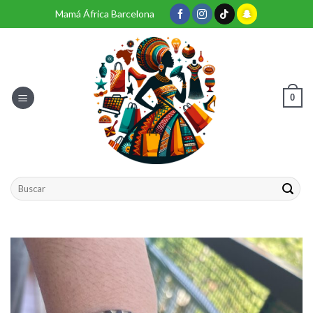
Skip
Mamá África Barcelona
to
content
0
Buscar
por: