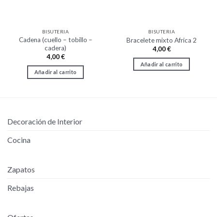
BISUTERIA
BISUTERIA
Cadena (cuello – tobillo –
Bracelete mixto Africa 2
cadera)
4,00
€
4,00
€
Añadir al carrito
Añadir al carrito
Decoración de Interior
Cocina
Zapatos
Rebajas