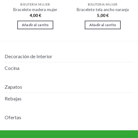
BISUTERIA MUJER
BISUTERIA MUJER
Bracelete madera mujer
Bracelete tela ancho naranja
4,00
€
5,00
€
Añadir al carrito
Añadir al carrito
Decoración de Interior
Cocina
Zapatos
Rebajas
Ofertas