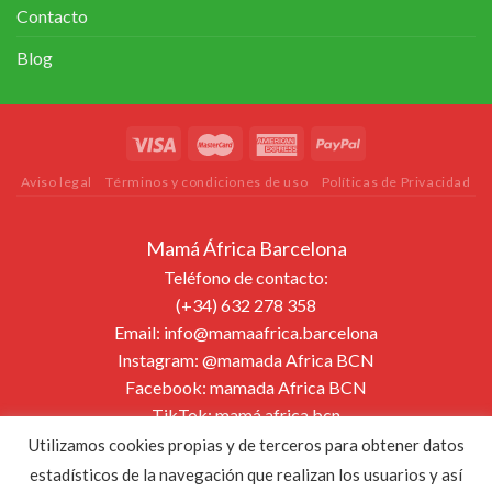
Contacto
Blog
Aviso legal
Términos y condiciones de uso
Políticas de Privacidad
Mamá África Barcelona
Teléfono de contacto:
(+34) 632 278 358
Email:
info@mamaafrica.barcelona
Instagram:
@mamada Africa BCN
Facebook:
mamada Africa BCN
TikTok:
mamá.africa.bcn
Página web:
www.mamaafrica.barcelona
Utilizamos cookies propias y de terceros para obtener datos
estadísticos de la navegación que realizan los usuarios y así