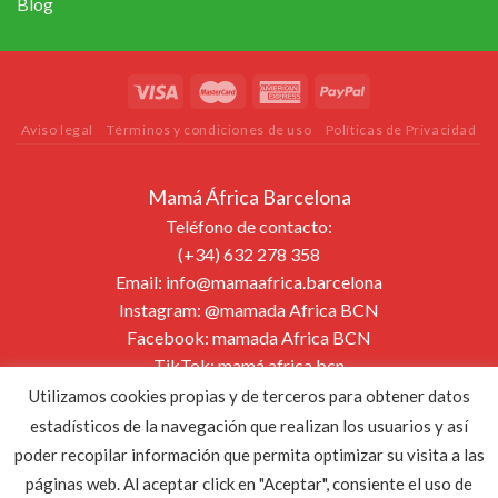
Blog
Aviso legal
Términos y condiciones de uso
Políticas de Privacidad
Mamá África Barcelona
Teléfono de contacto:
(+34) 632 278 358
Email:
info@mamaafrica.barcelona
Instagram:
@mamada Africa BCN
Facebook:
mamada Africa BCN
TikTok:
mamá.africa.bcn
Página web:
www.mamaafrica.barcelona
Utilizamos cookies propias y de terceros para obtener datos
estadísticos de la navegación que realizan los usuarios y así
poder recopilar información que permita optimizar su visita a las
Copyright 2026 ©
DIGALOWEB.COM
páginas web. Al aceptar click en "Aceptar", consiente el uso de