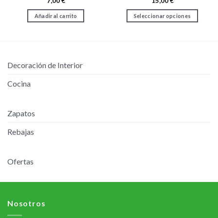
7,00
€
15,00
€
Añadir al carrito
Seleccionar opciones
Este
producto
tiene
múltiples
Decoración de Interior
variantes.
Las
Cocina
opciones
se
pueden
Zapatos
elegir
en
Rebajas
la
página
de
Ofertas
producto
Nosotros